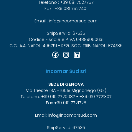
Telefono : +39 081 7527757
Fax : +39 081 7527401
Email : info@incomarsud.com
ShipServ id: 67535
Codice Fiscale e P.IVA 04889050631
C.C.I.A.A. NAPOLI 406751 - REG. SOC. TRlB. NAPOLI 874/86
Incomar Sud srl
SEDE DI GENOVA
Via Trieste 18A - 16018 Mignanego (GE)
Telefono: +39 010 7720087 - +39 010 7721307
Fax +39 010 7721728
Email: info@incomarsud.com
ShipServ id: 67535