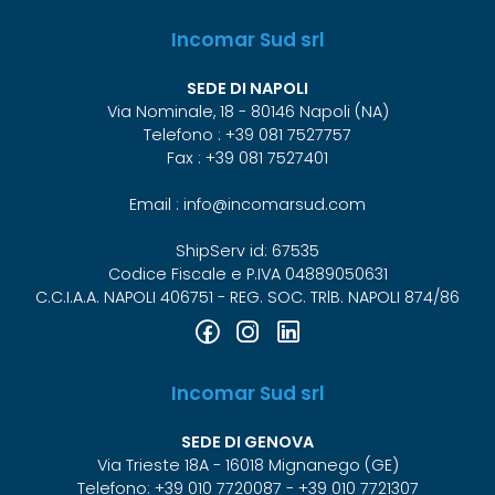
Incomar Sud srl
SEDE DI NAPOLI
Via Nominale, 18 - 80146 Napoli (NA)
Telefono : +39 081 7527757
Fax : +39 081 7527401
Email : info@incomarsud.com
ShipServ id: 67535
Codice Fiscale e P.IVA 04889050631
C.C.I.A.A. NAPOLI 406751 - REG. SOC. TRlB. NAPOLI 874/86
Incomar Sud srl
SEDE DI GENOVA
Via Trieste 18A - 16018 Mignanego (GE)
Telefono: +39 010 7720087 - +39 010 7721307