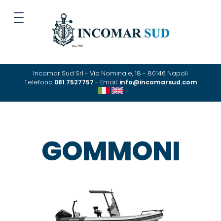
Incomar Sud Srl - Via Nominale, 18 - 80146 Napoli
Telefono
081 7527757
- Email:
info@incomarsud.com
GOMMONI