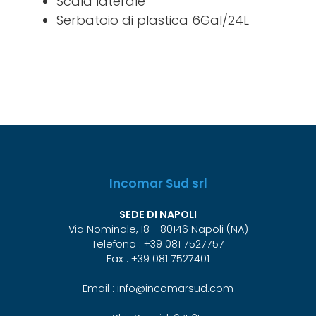
Scala laterale
Serbatoio di plastica 6Gal/24L
Incomar Sud srl
SEDE DI NAPOLI
Via Nominale, 18 - 80146 Napoli (NA)
Telefono : +39 081 7527757
Fax : +39 081 7527401
Email : info@incomarsud.com