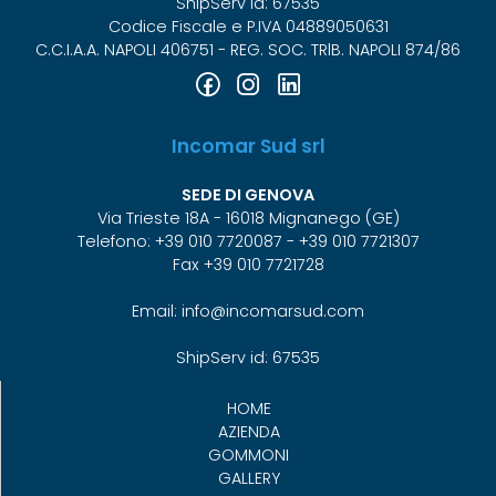
ShipServ id: 67535
Codice Fiscale e P.IVA 04889050631
C.C.I.A.A. NAPOLI 406751 - REG. SOC. TRlB. NAPOLI 874/86
Incomar Sud srl
SEDE DI GENOVA
Via Trieste 18A - 16018 Mignanego (GE)
Telefono: +39 010 7720087 - +39 010 7721307
Fax +39 010 7721728
Email: info@incomarsud.com
ShipServ id: 67535
HOME
AZIENDA
GOMMONI
GALLERY