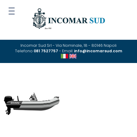
Incomar Sud Srl - Via Nominale, 18 - 80146 Napoli
Telefono
081 7527757
- Email:
info@incomarsud.com