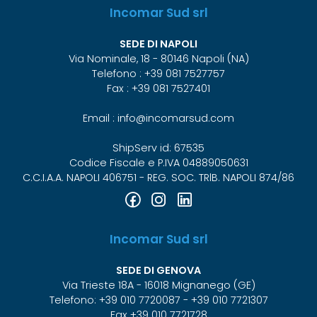
Incomar Sud srl
SEDE DI NAPOLI
Via Nominale, 18 - 80146 Napoli (NA)
Telefono : +39 081 7527757
Fax : +39 081 7527401
Email : info@incomarsud.com
ShipServ id: 67535
Codice Fiscale e P.IVA 04889050631
C.C.I.A.A. NAPOLI 406751 - REG. SOC. TRlB. NAPOLI 874/86
Incomar Sud srl
SEDE DI GENOVA
Via Trieste 18A - 16018 Mignanego (GE)
Telefono: +39 010 7720087 - +39 010 7721307
Fax +39 010 7721728