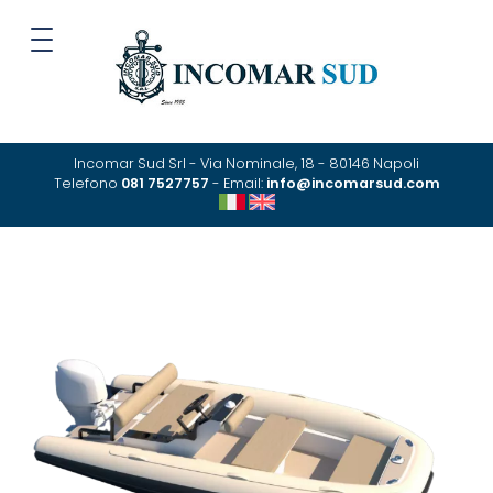
Incomar Sud Srl - Via Nominale, 18 - 80146 Napoli
Telefono
081 7527757
- Email:
info@incomarsud.com