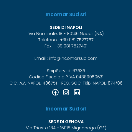
Incomar Sud srl
SEDE DI NAPOLI
Via Nominale, 18 - 80146 Napoli (NA)
Telefono : +39 081 7527757
Fax : +39 081 7527401
Email : info@incomarsud.com
ShipServ id: 67535
Codice Fiscale e P.IVA 04889050631
C.C.I.A.A. NAPOLI 406751 - REG. SOC. TRlB. NAPOLI 874/86
Incomar Sud srl
SEDE DI GENOVA
Via Trieste 18A - 16018 Mignanego (GE)